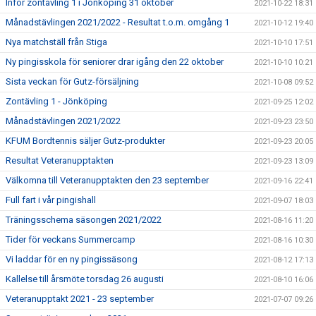
Inför zontävling 1 i Jönköping 31 oktober
2021-10-22 18:31
Månadstävlingen 2021/2022 - Resultat t.o.m. omgång 1
2021-10-12 19:40
Nya matchställ från Stiga
2021-10-10 17:51
Ny pingisskola för seniorer drar igång den 22 oktober
2021-10-10 10:21
Sista veckan för Gutz-försäljning
2021-10-08 09:52
Zontävling 1 - Jönköping
2021-09-25 12:02
Månadstävlingen 2021/2022
2021-09-23 23:50
KFUM Bordtennis säljer Gutz-produkter
2021-09-23 20:05
Resultat Veteranupptakten
2021-09-23 13:09
Välkomna till Veteranupptakten den 23 september
2021-09-16 22:41
Full fart i vår pingishall
2021-09-07 18:03
Träningsschema säsongen 2021/2022
2021-08-16 11:20
Tider för veckans Summercamp
2021-08-16 10:30
Vi laddar för en ny pingissäsong
2021-08-12 17:13
Kallelse till årsmöte torsdag 26 augusti
2021-08-10 16:06
Veteranupptakt 2021 - 23 september
2021-07-07 09:26