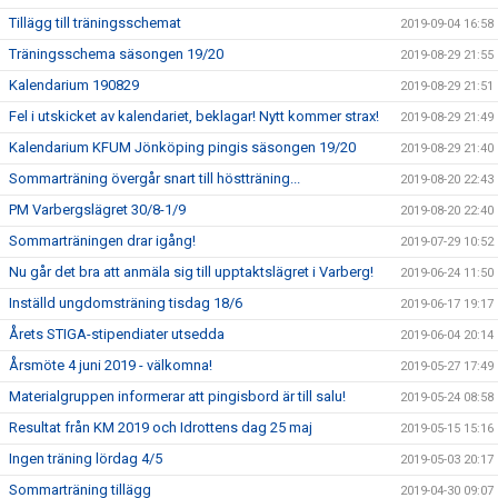
Tillägg till träningsschemat
2019-09-04 16:58
Träningsschema säsongen 19/20
2019-08-29 21:55
Kalendarium 190829
2019-08-29 21:51
Fel i utskicket av kalendariet, beklagar! Nytt kommer strax!
2019-08-29 21:49
Kalendarium KFUM Jönköping pingis säsongen 19/20
2019-08-29 21:40
Sommarträning övergår snart till höstträning...
2019-08-20 22:43
PM Varbergslägret 30/8-1/9
2019-08-20 22:40
Sommarträningen drar igång!
2019-07-29 10:52
Nu går det bra att anmäla sig till upptaktslägret i Varberg!
2019-06-24 11:50
Inställd ungdomsträning tisdag 18/6
2019-06-17 19:17
Årets STIGA-stipendiater utsedda
2019-06-04 20:14
Årsmöte 4 juni 2019 - välkomna!
2019-05-27 17:49
Materialgruppen informerar att pingisbord är till salu!
2019-05-24 08:58
Resultat från KM 2019 och Idrottens dag 25 maj
2019-05-15 15:16
Ingen träning lördag 4/5
2019-05-03 20:17
Sommarträning tillägg
2019-04-30 09:07