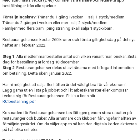
Med start nästa vecka (v. 48) kommer våra tränare och ledare ta upp
beställningar från alla spelare.
Försäljningskrav
: Tränar du 1 gång i veckan – sälj 1 styck/medlem.
Tränar du 2 gånger i veckan eller mer - sälj 2 styck/medlem.
Familjer med flera barn i pingisträning skall sälja 1 styck/barn.
Restaurangchansen kostar 260 kronor och första giltighetsdag på det nya
häftet är 1 februari 2022.
Steg 1
: Alla medlemmar beställer antal och vilken variant man önskar. Sista
dag för beställning är lördag 18 december.
Steg 2
: Restaurangchanser delas ut av tränarna med bifogad information
om betalning. Detta sker i januari 2022.
Har ni möjlighet att sälja fler häften är det väldigt bra för vår ekonomi.
Lägg gärna ut en lista på jobbet och låt arbetskamrater eller kompisar
teckna sig för Restaurangchansen. En lista finns här:
RC beställning.pdf
Kostnaden för Restaurangchansen tas lätt igen genom stora rabatter på
restauranger och butiker. Alla är vinnare och klubben får ungefär hälften av
försäljningsvärdet. Om du väljer appen så kan den digitala koden aktiveras
på två olika enheter.