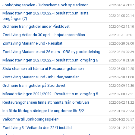
Jönköpingsspelen - Tidsschema och spelarlistor
2022-04-14 21:37
Månadstävlingen 2021/2022 - Resultat t.o.m. sista
2022-04-05 22:14
omgången (7)
Ordinarie träningstider under Påsklovet
2022-04-02 15:10
Zontävling Vetlanda 30 april - inbjudan/anmälan
2022-03-31 08:01
Zontävling Mariannelund - Resultat
2022-03-28 09:00
Zontävling Mariannelund 26 mars - OBS ny poolindelning
2022-03-24 07:39
Månadstävlingen 2021/2022 - Resultat t.o.m. omgång 6
2022-03-10 21:58
Sista chansen att hämta ut Restaurangchansen
2022-03-08 10:25
Zontävling Mariannelund - Inbjudan/anmälan
2022-02-28 11:00
Ordinarie träningstider på Sportlovet
2022-02-09 19:30
Månadstävlingen 2021/2022 - Resultat t.o.m. omgång 5
2022-02-08 12:21
Restaurangchansen finns att hämta från 6 februari
2022-02-02 11:22
Inställda lördagsträningar för ungdomar lör 5/2
2022-01-24 20:33
Välkomna till Jönköpingsspelen!
2022-01-22 08:57
Zontävling 3 i Vetlanda den 22/1 inställd
2022-01-12 19:12