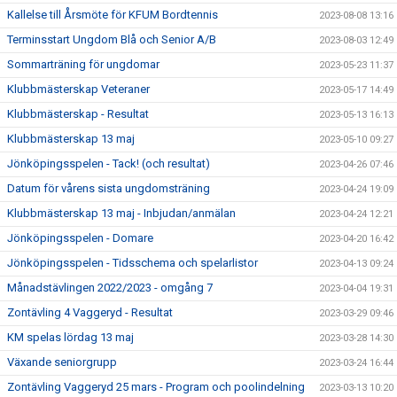
Kallelse till Årsmöte för KFUM Bordtennis
2023-08-08 13:16
Terminsstart Ungdom Blå och Senior A/B
2023-08-03 12:49
Sommarträning för ungdomar
2023-05-23 11:37
Klubbmästerskap Veteraner
2023-05-17 14:49
Klubbmästerskap - Resultat
2023-05-13 16:13
Klubbmästerskap 13 maj
2023-05-10 09:27
Jönköpingsspelen - Tack! (och resultat)
2023-04-26 07:46
Datum för vårens sista ungdomsträning
2023-04-24 19:09
Klubbmästerskap 13 maj - Inbjudan/anmälan
2023-04-24 12:21
Jönköpingsspelen - Domare
2023-04-20 16:42
Jönköpingsspelen - Tidsschema och spelarlistor
2023-04-13 09:24
Månadstävlingen 2022/2023 - omgång 7
2023-04-04 19:31
Zontävling 4 Vaggeryd - Resultat
2023-03-29 09:46
KM spelas lördag 13 maj
2023-03-28 14:30
Växande seniorgrupp
2023-03-24 16:44
Zontävling Vaggeryd 25 mars - Program och poolindelning
2023-03-13 10:20