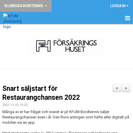
KLUBBSIDA BORDTENNIS
LOGGA IN
BORDTENNIS - START
NYHETER
KONTAKT
TÄVLINGAR
BILDGALLERI
Snart säljstart för
<
>
DOKUMENT
Restaurangchansen 2022
2021-11-22 19:23
ANMÄLAN
Många av er har frågat och svaret är ja! KFUM Bordtennis säljer
Restaurangchansen även i år. Den finns antingen som häfte eller digitalt på
mobilen via en app.