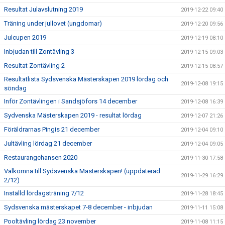
Resultat Julavslutning 2019
2019-12-22 09:40
Träning under jullovet (ungdomar)
2019-12-20 09:56
Julcupen 2019
2019-12-19 08:10
Inbjudan till Zontävling 3
2019-12-15 09:03
Resultat Zontävling 2
2019-12-15 08:57
Resultatlista Sydsvenska Mästerskapen 2019 lördag och
2019-12-08 19:15
söndag
Inför Zontävlingen i Sandsjöfors 14 december
2019-12-08 16:39
Sydvenska Mästerskapen 2019 - resultat lördag
2019-12-07 21:26
Föräldrarnas Pingis 21 december
2019-12-04 09:10
Jultävling lördag 21 december
2019-12-04 09:05
Restaurangchansen 2020
2019-11-30 17:58
Välkomna till Sydsvenska Mästerskapen! (uppdaterad
2019-11-29 16:29
2/12)
Inställd lördagsträning 7/12
2019-11-28 18:45
Sydsvenska mästerskapet 7-8 december - inbjudan
2019-11-11 15:08
Pooltävling lördag 23 november
2019-11-08 11:15