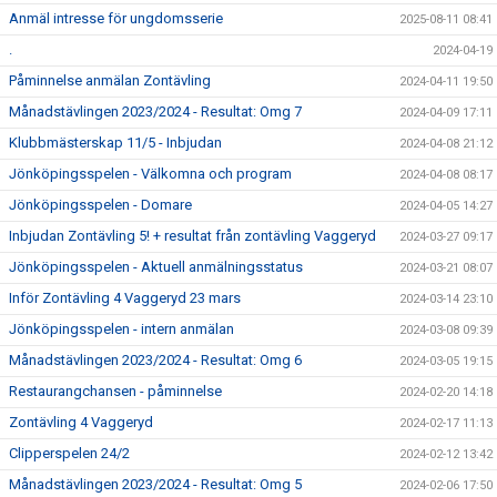
Anmäl intresse för ungdomsserie
2025-08-11 08:41
.
2024-04-19
Påminnelse anmälan Zontävling
2024-04-11 19:50
Månadstävlingen 2023/2024 - Resultat: Omg 7
2024-04-09 17:11
Klubbmästerskap 11/5 - Inbjudan
2024-04-08 21:12
Jönköpingsspelen - Välkomna och program
2024-04-08 08:17
Jönköpingsspelen - Domare
2024-04-05 14:27
Inbjudan Zontävling 5! + resultat från zontävling Vaggeryd
2024-03-27 09:17
Jönköpingsspelen - Aktuell anmälningsstatus
2024-03-21 08:07
Inför Zontävling 4 Vaggeryd 23 mars
2024-03-14 23:10
Jönköpingsspelen - intern anmälan
2024-03-08 09:39
Månadstävlingen 2023/2024 - Resultat: Omg 6
2024-03-05 19:15
Restaurangchansen - påminnelse
2024-02-20 14:18
Zontävling 4 Vaggeryd
2024-02-17 11:13
Clipperspelen 24/2
2024-02-12 13:42
Månadstävlingen 2023/2024 - Resultat: Omg 5
2024-02-06 17:50