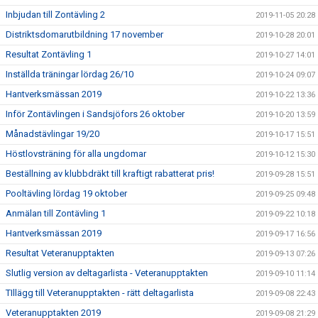
Inbjudan till Zontävling 2
2019-11-05 20:28
Distriktsdomarutbildning 17 november
2019-10-28 20:01
Resultat Zontävling 1
2019-10-27 14:01
Inställda träningar lördag 26/10
2019-10-24 09:07
Hantverksmässan 2019
2019-10-22 13:36
Inför Zontävlingen i Sandsjöfors 26 oktober
2019-10-20 13:59
Månadstävlingar 19/20
2019-10-17 15:51
Höstlovsträning för alla ungdomar
2019-10-12 15:30
Beställning av klubbdräkt till kraftigt rabatterat pris!
2019-09-28 15:51
Pooltävling lördag 19 oktober
2019-09-25 09:48
Anmälan till Zontävling 1
2019-09-22 10:18
Hantverksmässan 2019
2019-09-17 16:56
Resultat Veteranupptakten
2019-09-13 07:26
Slutlig version av deltagarlista - Veteranupptakten
2019-09-10 11:14
TIllägg till Veteranupptakten - rätt deltagarlista
2019-09-08 22:43
Veteranupptakten 2019
2019-09-08 21:29