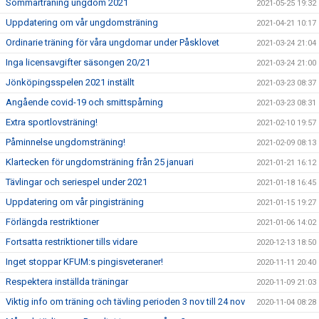
Sommarträning ungdom 2021
2021-05-25 19:32
Uppdatering om vår ungdomsträning
2021-04-21 10:17
Ordinarie träning för våra ungdomar under Påsklovet
2021-03-24 21:04
Inga licensavgifter säsongen 20/21
2021-03-24 21:00
Jönköpingsspelen 2021 inställt
2021-03-23 08:37
Angående covid-19 och smittspårning
2021-03-23 08:31
Extra sportlovsträning!
2021-02-10 19:57
Påminnelse ungdomsträning!
2021-02-09 08:13
Klartecken för ungdomsträning från 25 januari
2021-01-21 16:12
Tävlingar och seriespel under 2021
2021-01-18 16:45
Uppdatering om vår pingisträning
2021-01-15 19:27
Förlängda restriktioner
2021-01-06 14:02
Fortsatta restriktioner tills vidare
2020-12-13 18:50
Inget stoppar KFUM:s pingisveteraner!
2020-11-11 20:40
Respektera inställda träningar
2020-11-09 21:03
Viktig info om träning och tävling perioden 3 nov till 24 nov
2020-11-04 08:28