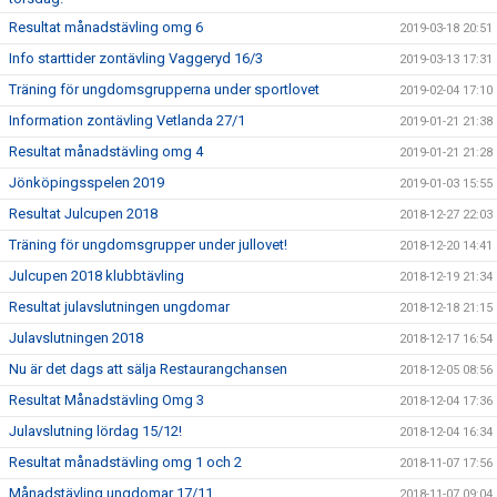
Resultat månadstävling omg 6
2019-03-18 20:51
Info starttider zontävling Vaggeryd 16/3
2019-03-13 17:31
Träning för ungdomsgrupperna under sportlovet
2019-02-04 17:10
Information zontävling Vetlanda 27/1
2019-01-21 21:38
Resultat månadstävling omg 4
2019-01-21 21:28
Jönköpingsspelen 2019
2019-01-03 15:55
Resultat Julcupen 2018
2018-12-27 22:03
Träning för ungdomsgrupper under jullovet!
2018-12-20 14:41
Julcupen 2018 klubbtävling
2018-12-19 21:34
Resultat julavslutningen ungdomar
2018-12-18 21:15
Julavslutningen 2018
2018-12-17 16:54
Nu är det dags att sälja Restaurangchansen
2018-12-05 08:56
Resultat Månadstävling Omg 3
2018-12-04 17:36
Julavslutning lördag 15/12!
2018-12-04 16:34
Resultat månadstävling omg 1 och 2
2018-11-07 17:56
Månadstävling ungdomar 17/11
2018-11-07 09:04