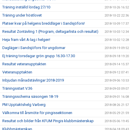
Träning inställd lördag 27/10
2018-10-26 16:52
Träning under höstlovet
2018-10-22 22:36
Platser kvar på helgens breddläger i Sandsjöfors!
2018-10-09 17:37
Resultat Zontävling 1 (Program, deltagarlista och resultat)
2018-10-03 12:34
Heja fram vårt A-lag i helgen!
2018-10-02 12:28
Dagläger i Sandsjöfors för ungdomar
2018-09-19 09:52
Ej träning torsdagar grön grupp 16.30-17.30
2018-09-18 19:20
Resultat veteranupptakten
2018-09-14 15:37
Veteranupptakten
2018-09-12 07:41
Inbjudan månadstävlingar 2018-2019
2018-09-06 10:53
Träningsstart V.36
2018-09-03 09:07
Träningsschema säsongen 18-19
2018-09-01 16:08
PM Upptaktshelg Varberg
2018-08-26 21:57
Välkomna till årsmöte för pingissektionen
2018-05-29 21:59
Resultat och bilder från KFUM Pingis klubbmästerskap
2018-05-06 19:45
Klubbmästerskap
2018-04-18 09:43