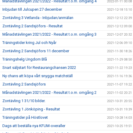
Månadstävlingen 2021/2022 - Resultat t.o.m. omgång 4
2022-01-11 00:08
Inbjudan till Julcupen 27 december
2021-12-18 15:10
Zontävling 3 Vetlanda - Inbjudan/anmälan
2021-12-12 22:39
Zontävling 2 Sandsjöfors - Resultat
2021-12-12 09:00
Månadstävlingen 2021/2022 - Resultat t.o.m. omgång 3
2021-12-07 20:32
Träningstider kring Jul och Nyår
2021-12-06 09:10
Zontävling 2 Sandsjöfors 11 december
2021-11-30 18:26
Träningshelg Ungdom Blå
2021-11-29 08:50
Snart säljstart för Restaurangchansen 2022
2021-11-22 19:23
Ny chans att köpa vårt snygga matchställ
2021-11-16 19:36
Zontävling 2 Sandsjöfors
2021-11-07 19:22
Månadstävlingen 2021/2022 - Resultat t.o.m. omgång 2
2021-11-02 20:21
Zontävling 1 31/10 bilder.
2021-10-31 20:55
Zontävling 1 Jönköping - Resultat
2021-10-31 19:39
Träningstider på Höstlovet
2021-10-28 14:03
Dags att beställa nya KFUM-overaller
2021-10-25 19:51