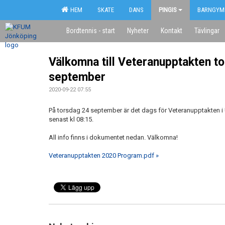
HEM
SKATE
DANS
PINGIS
BARNGYM
Bordtennis - start
Nyheter
Kontakt
Tävlingar
Välkomna till Veteranupptakten t
september
2020-09-22 07:55
På torsdag 24 september är det dags för Veteranupptakten 
senast kl 08:15.
All info finns i dokumentet nedan. Välkomna!
Veteranupptakten 2020 Program.pdf »