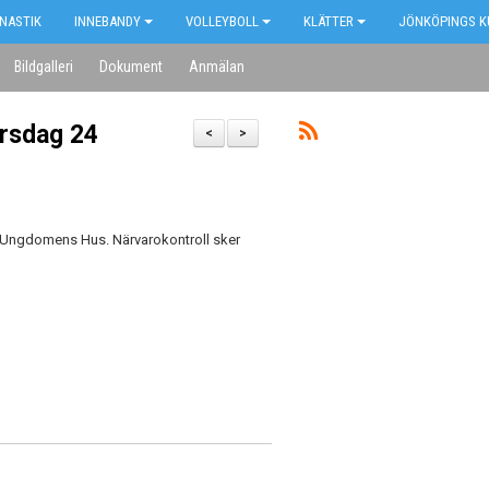
NASTIK
INNEBANDY
VOLLEYBOLL
KLÄTTER
JÖNKÖPINGS K
Bildgalleri
Dokument
Anmälan
orsdag 24
<
>
i Ungdomens Hus. Närvarokontroll sker