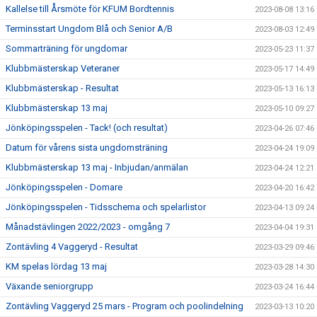
Kallelse till Årsmöte för KFUM Bordtennis
2023-08-08 13:16
Terminsstart Ungdom Blå och Senior A/B
2023-08-03 12:49
Sommarträning för ungdomar
2023-05-23 11:37
Klubbmästerskap Veteraner
2023-05-17 14:49
Klubbmästerskap - Resultat
2023-05-13 16:13
Klubbmästerskap 13 maj
2023-05-10 09:27
Jönköpingsspelen - Tack! (och resultat)
2023-04-26 07:46
Datum för vårens sista ungdomsträning
2023-04-24 19:09
Klubbmästerskap 13 maj - Inbjudan/anmälan
2023-04-24 12:21
Jönköpingsspelen - Domare
2023-04-20 16:42
Jönköpingsspelen - Tidsschema och spelarlistor
2023-04-13 09:24
Månadstävlingen 2022/2023 - omgång 7
2023-04-04 19:31
Zontävling 4 Vaggeryd - Resultat
2023-03-29 09:46
KM spelas lördag 13 maj
2023-03-28 14:30
Växande seniorgrupp
2023-03-24 16:44
Zontävling Vaggeryd 25 mars - Program och poolindelning
2023-03-13 10:20