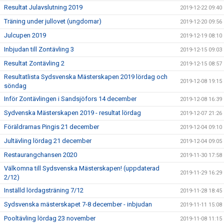
Resultat Julavslutning 2019
2019-12-22 09:40
Träning under jullovet (ungdomar)
2019-12-20 09:56
Julcupen 2019
2019-12-19 08:10
Inbjudan till Zontävling 3
2019-12-15 09:03
Resultat Zontävling 2
2019-12-15 08:57
Resultatlista Sydsvenska Mästerskapen 2019 lördag och
2019-12-08 19:15
söndag
Inför Zontävlingen i Sandsjöfors 14 december
2019-12-08 16:39
Sydvenska Mästerskapen 2019 - resultat lördag
2019-12-07 21:26
Föräldrarnas Pingis 21 december
2019-12-04 09:10
Jultävling lördag 21 december
2019-12-04 09:05
Restaurangchansen 2020
2019-11-30 17:58
Välkomna till Sydsvenska Mästerskapen! (uppdaterad
2019-11-29 16:29
2/12)
Inställd lördagsträning 7/12
2019-11-28 18:45
Sydsvenska mästerskapet 7-8 december - inbjudan
2019-11-11 15:08
Pooltävling lördag 23 november
2019-11-08 11:15