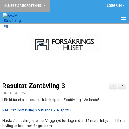
KLUBBSIDA BORDTENNIS
LOGGA IN
BORDTENNIS - START
NYHETER
KONTAKT
TÄVLINGAR
BILDGALLERI
Resultat Zontävling 3
<
>
DOKUMENT
2020-01-26 19:57
Här hittar ni alla resultat från helgens Zontävling i Vetlanda!
ANMÄLAN
Resultat Zontävling 3 Vetlanda 2020.pdf »
Nästa Zontävling spelas i Vaggeryd lördagen den 14 mars. Inbjudan till den
tävlingen kommer längre fram.