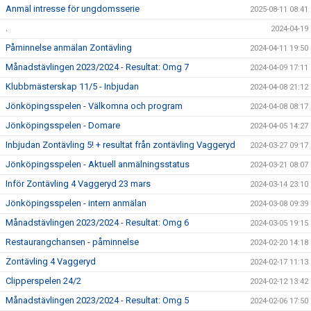
Anmäl intresse för ungdomsserie
2025-08-11 08:41
.
2024-04-19
Påminnelse anmälan Zontävling
2024-04-11 19:50
Månadstävlingen 2023/2024 - Resultat: Omg 7
2024-04-09 17:11
Klubbmästerskap 11/5 - Inbjudan
2024-04-08 21:12
Jönköpingsspelen - Välkomna och program
2024-04-08 08:17
Jönköpingsspelen - Domare
2024-04-05 14:27
Inbjudan Zontävling 5! + resultat från zontävling Vaggeryd
2024-03-27 09:17
Jönköpingsspelen - Aktuell anmälningsstatus
2024-03-21 08:07
Inför Zontävling 4 Vaggeryd 23 mars
2024-03-14 23:10
Jönköpingsspelen - intern anmälan
2024-03-08 09:39
Månadstävlingen 2023/2024 - Resultat: Omg 6
2024-03-05 19:15
Restaurangchansen - påminnelse
2024-02-20 14:18
Zontävling 4 Vaggeryd
2024-02-17 11:13
Clipperspelen 24/2
2024-02-12 13:42
Månadstävlingen 2023/2024 - Resultat: Omg 5
2024-02-06 17:50