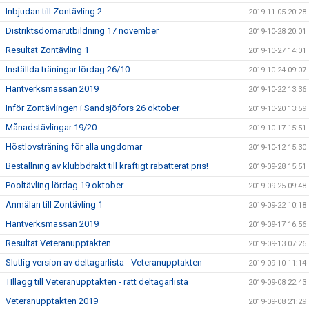
Inbjudan till Zontävling 2
2019-11-05 20:28
Distriktsdomarutbildning 17 november
2019-10-28 20:01
Resultat Zontävling 1
2019-10-27 14:01
Inställda träningar lördag 26/10
2019-10-24 09:07
Hantverksmässan 2019
2019-10-22 13:36
Inför Zontävlingen i Sandsjöfors 26 oktober
2019-10-20 13:59
Månadstävlingar 19/20
2019-10-17 15:51
Höstlovsträning för alla ungdomar
2019-10-12 15:30
Beställning av klubbdräkt till kraftigt rabatterat pris!
2019-09-28 15:51
Pooltävling lördag 19 oktober
2019-09-25 09:48
Anmälan till Zontävling 1
2019-09-22 10:18
Hantverksmässan 2019
2019-09-17 16:56
Resultat Veteranupptakten
2019-09-13 07:26
Slutlig version av deltagarlista - Veteranupptakten
2019-09-10 11:14
TIllägg till Veteranupptakten - rätt deltagarlista
2019-09-08 22:43
Veteranupptakten 2019
2019-09-08 21:29