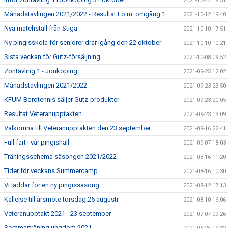
2021-10-22 18:31
Månadstävlingen 2021/2022 - Resultat t.o.m. omgång 1
2021-10-12 19:40
Nya matchställ från Stiga
2021-10-10 17:51
Ny pingisskola för seniorer drar igång den 22 oktober
2021-10-10 10:21
Sista veckan för Gutz-försäljning
2021-10-08 09:52
Zontävling 1 - Jönköping
2021-09-25 12:02
Månadstävlingen 2021/2022
2021-09-23 23:50
KFUM Bordtennis säljer Gutz-produkter
2021-09-23 20:05
Resultat Veteranupptakten
2021-09-23 13:09
Välkomna till Veteranupptakten den 23 september
2021-09-16 22:41
Full fart i vår pingishall
2021-09-07 18:03
Träningsschema säsongen 2021/2022
2021-08-16 11:20
Tider för veckans Summercamp
2021-08-16 10:30
Vi laddar för en ny pingissäsong
2021-08-12 17:13
Kallelse till årsmöte torsdag 26 augusti
2021-08-10 16:06
Veteranupptakt 2021 - 23 september
2021-07-07 09:26
Sommarträning ungdom 2021