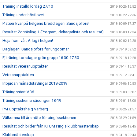
Träning inställd lördag 27/10
2018-10-26 16:52
Träning under höstlovet
2018-10-22 22:36
Platser kvar på helgens breddläger i Sandsjöfors!
2018-10-09 17:37
Resultat Zontävling 1 (Program, deltagarlista och resultat)
2018-10-03 12:34
Heja fram vårt A-lag i helgen!
2018-10-02 12:28
Dagläger i Sandsjöfors för ungdomar
2018-09-19 09:52
Ej träning torsdagar grön grupp 16.30-17.30
2018-09-18 19:20
Resultat veteranupptakten
2018-09-14 15:37
Veteranupptakten
2018-09-12 07:41
Inbjudan månadstävlingar 2018-2019
2018-09-06 10:53
Träningsstart V.36
2018-09-03 09:07
Träningsschema säsongen 18-19
2018-09-01 16:08
PM Upptaktshelg Varberg
2018-08-26 21:57
Välkomna till årsmöte för pingissektionen
2018-05-29 21:59
Resultat och bilder från KFUM Pingis klubbmästerskap
2018-05-06 19:45
Klubbmästerskap
2018-04-18 09:43