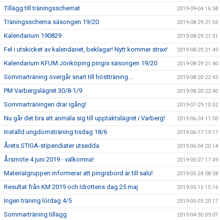
Tillägg till träningsschemat
2019-09-04 16:58
Träningsschema säsongen 19/20
2019-08-29 21:55
Kalendarium 190829
2019-08-29 21:51
Fel i utskicket av kalendariet, beklagar! Nytt kommer strax!
2019-08-29 21:49
Kalendarium KFUM Jönköping pingis säsongen 19/20
2019-08-29 21:40
Sommarträning övergår snart till höstträning...
2019-08-20 22:43
PM Varbergslägret 30/8-1/9
2019-08-20 22:40
Sommarträningen drar igång!
2019-07-29 10:52
Nu går det bra att anmäla sig till upptaktslägret i Varberg!
2019-06-24 11:50
Inställd ungdomsträning tisdag 18/6
2019-06-17 19:17
Årets STIGA-stipendiater utsedda
2019-06-04 20:14
Årsmöte 4 juni 2019 - välkomna!
2019-05-27 17:49
Materialgruppen informerar att pingisbord är till salu!
2019-05-24 08:58
Resultat från KM 2019 och Idrottens dag 25 maj
2019-05-15 15:16
Ingen träning lördag 4/5
2019-05-03 20:17
Sommarträning tillägg
2019-04-30 09:07