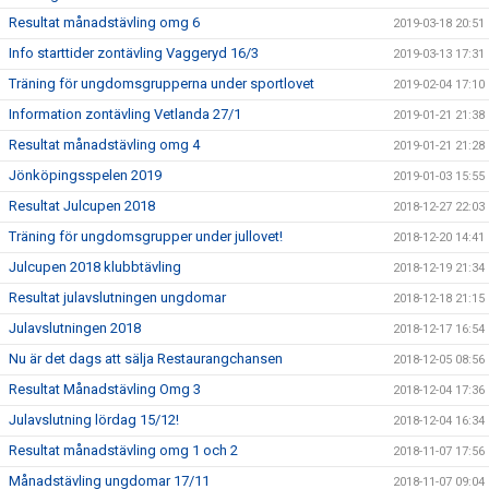
Resultat månadstävling omg 6
2019-03-18 20:51
Info starttider zontävling Vaggeryd 16/3
2019-03-13 17:31
Träning för ungdomsgrupperna under sportlovet
2019-02-04 17:10
Information zontävling Vetlanda 27/1
2019-01-21 21:38
Resultat månadstävling omg 4
2019-01-21 21:28
Jönköpingsspelen 2019
2019-01-03 15:55
Resultat Julcupen 2018
2018-12-27 22:03
Träning för ungdomsgrupper under jullovet!
2018-12-20 14:41
Julcupen 2018 klubbtävling
2018-12-19 21:34
Resultat julavslutningen ungdomar
2018-12-18 21:15
Julavslutningen 2018
2018-12-17 16:54
Nu är det dags att sälja Restaurangchansen
2018-12-05 08:56
Resultat Månadstävling Omg 3
2018-12-04 17:36
Julavslutning lördag 15/12!
2018-12-04 16:34
Resultat månadstävling omg 1 och 2
2018-11-07 17:56
Månadstävling ungdomar 17/11
2018-11-07 09:04