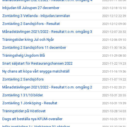
2022-01-11 00:08
Inbjudan till Julcupen 27 december
2021-12-18 15:10
Zontävling 3 Vetlanda - Inbjudan/anmälan
2021-12-12 22:39
Zontävling 2 Sandsjöfors - Resultat
2021-12-12 09:00
Månadstävlingen 2021/2022 - Resultat t.o.m. omgång 3
2021-12-07 20:32
Träningstider kring Jul och Nyår
2021-12-06 09:10
Zontävling 2 Sandsjöfors 11 december
2021-11-30 18:26
Träningshelg Ungdom Blå
2021-11-29 08:50
Snart säljstart för Restaurangchansen 2022
2021-11-22 19:23
Ny chans att köpa vårt snygga matchställ
2021-11-16 19:36
Zontävling 2 Sandsjöfors
2021-11-07 19:22
Månadstävlingen 2021/2022 - Resultat t.o.m. omgång 2
2021-11-02 20:21
Zontävling 1 31/10 bilder.
2021-10-31 20:55
Zontävling 1 Jönköping - Resultat
2021-10-31 19:39
Träningstider på Höstlovet
2021-10-28 14:03
Dags att beställa nya KFUM-overaller
2021-10-25 19:51
Inför zontävling 1 i Jönköping 31 oktober