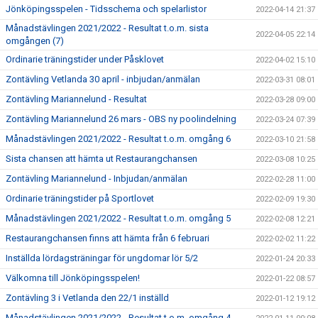
Jönköpingsspelen - Tidsschema och spelarlistor
2022-04-14 21:37
Månadstävlingen 2021/2022 - Resultat t.o.m. sista
2022-04-05 22:14
omgången (7)
Ordinarie träningstider under Påsklovet
2022-04-02 15:10
Zontävling Vetlanda 30 april - inbjudan/anmälan
2022-03-31 08:01
Zontävling Mariannelund - Resultat
2022-03-28 09:00
Zontävling Mariannelund 26 mars - OBS ny poolindelning
2022-03-24 07:39
Månadstävlingen 2021/2022 - Resultat t.o.m. omgång 6
2022-03-10 21:58
Sista chansen att hämta ut Restaurangchansen
2022-03-08 10:25
Zontävling Mariannelund - Inbjudan/anmälan
2022-02-28 11:00
Ordinarie träningstider på Sportlovet
2022-02-09 19:30
Månadstävlingen 2021/2022 - Resultat t.o.m. omgång 5
2022-02-08 12:21
Restaurangchansen finns att hämta från 6 februari
2022-02-02 11:22
Inställda lördagsträningar för ungdomar lör 5/2
2022-01-24 20:33
Välkomna till Jönköpingsspelen!
2022-01-22 08:57
Zontävling 3 i Vetlanda den 22/1 inställd
2022-01-12 19:12
Månadstävlingen 2021/2022 - Resultat t.o.m. omgång 4