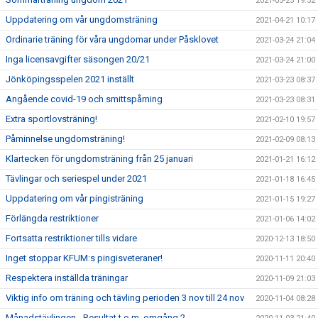
2021-05-25 19:32
Uppdatering om vår ungdomsträning
2021-04-21 10:17
Ordinarie träning för våra ungdomar under Påsklovet
2021-03-24 21:04
Inga licensavgifter säsongen 20/21
2021-03-24 21:00
Jönköpingsspelen 2021 inställt
2021-03-23 08:37
Angående covid-19 och smittspårning
2021-03-23 08:31
Extra sportlovsträning!
2021-02-10 19:57
Påminnelse ungdomsträning!
2021-02-09 08:13
Klartecken för ungdomsträning från 25 januari
2021-01-21 16:12
Tävlingar och seriespel under 2021
2021-01-18 16:45
Uppdatering om vår pingisträning
2021-01-15 19:27
Förlängda restriktioner
2021-01-06 14:02
Fortsatta restriktioner tills vidare
2020-12-13 18:50
Inget stoppar KFUM:s pingisveteraner!
2020-11-11 20:40
Respektera inställda träningar
2020-11-09 21:03
Viktig info om träning och tävling perioden 3 nov till 24 nov
2020-11-04 08:28
Månadstävlingen - Resultat t.o.m. omgång 2