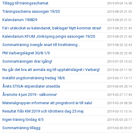
Tillägg till träningsschemat
2019-09-04 16:58
Träningsschema säsongen 19/20
2019-08-29 21:55
Kalendarium 190829
2019-08-29 21:51
Fel i utskicket av kalendariet, beklagar! Nytt kommer strax!
2019-08-29 21:49
Kalendarium KFUM Jönköping pingis säsongen 19/20
2019-08-29 21:40
Sommarträning övergår snart till höstträning...
2019-08-20 22:43
PM Varbergslägret 30/8-1/9
2019-08-20 22:40
Sommarträningen drar igång!
2019-07-29 10:52
Nu går det bra att anmäla sig till upptaktslägret i Varberg!
2019-06-24 11:50
Inställd ungdomsträning tisdag 18/6
2019-06-17 19:17
Årets STIGA-stipendiater utsedda
2019-06-04 20:14
Årsmöte 4 juni 2019 - välkomna!
2019-05-27 17:49
Materialgruppen informerar att pingisbord är till salu!
2019-05-24 08:58
Resultat från KM 2019 och Idrottens dag 25 maj
2019-05-15 15:16
Ingen träning lördag 4/5
2019-05-03 20:17
Sommarträning tillägg
2019-04-30 09:07