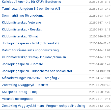
Kallelse till Årsmöte för KFUM Bordtennis
2023-08-08 13:16
Terminsstart Ungdom Blå och Senior A/B
2023-08-03 12:49
Sommarträning för ungdomar
2023-05-23 11:37
Klubbmästerskap Veteraner
2023-05-17 14:49
Klubbmästerskap - Resultat
2023-05-13 16:13
Klubbmästerskap 13 maj
2023-05-10 09:27
Jönköpingsspelen - Tack! (och resultat)
2023-04-26 07:46
Datum för vårens sista ungdomsträning
2023-04-24 19:09
Klubbmästerskap 13 maj - Inbjudan/anmälan
2023-04-24 12:21
Jönköpingsspelen - Domare
2023-04-20 16:42
Jönköpingsspelen - Tidsschema och spelarlistor
2023-04-13 09:24
Månadstävlingen 2022/2023 - omgång 7
2023-04-04 19:31
Zontävling 4 Vaggeryd - Resultat
2023-03-29 09:46
KM spelas lördag 13 maj
2023-03-28 14:30
Växande seniorgrupp
2023-03-24 16:44
Zontävling Vaggeryd 25 mars - Program och poolindelning
2023-03-13 10:20