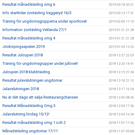
Resultat månadstävling omg 6
2019-03-18 20:51
Info starttider zontävling Vaggeryd 16/3
2019-03-13 17:31
Träning för ungdomsgrupperna under sportlovet
2019-02-04 17:10
Information zontävling Vetlanda 27/1
2019-01-21 21:38
Resultat månadstävling omg 4
2019-01-21 21:28
Jönköpingsspelen 2019
2019-01-03 15:55
Resultat Julcupen 2018
2018-12-27 22:03
Träning för ungdomsgrupper under jullovet!
2018-12-20 14:41
Julcupen 2018 klubbtävling
2018-12-19 21:34
Resultat julavslutningen ungdomar
2018-12-18 21:15
Julavslutningen 2018
2018-12-17 16:54
Nu är det dags att sälja Restaurangchansen
2018-12-05 08:56
Resultat Månadstävling Omg 3
2018-12-04 17:36
Julavslutning lördag 15/12!
2018-12-04 16:34
Resultat månadstävling omg 1 och 2
2018-11-07 17:56
Månadstävling ungdomar 17/11
2018-11-07 09:04