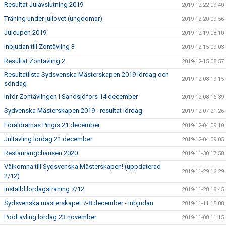
Resultat Julavslutning 2019
2019-12-22 09:40
Träning under jullovet (ungdomar)
2019-12-20 09:56
Julcupen 2019
2019-12-19 08:10
Inbjudan till Zontävling 3
2019-12-15 09:03
Resultat Zontävling 2
2019-12-15 08:57
Resultatlista Sydsvenska Mästerskapen 2019 lördag och
2019-12-08 19:15
söndag
Inför Zontävlingen i Sandsjöfors 14 december
2019-12-08 16:39
Sydvenska Mästerskapen 2019 - resultat lördag
2019-12-07 21:26
Föräldrarnas Pingis 21 december
2019-12-04 09:10
Jultävling lördag 21 december
2019-12-04 09:05
Restaurangchansen 2020
2019-11-30 17:58
Välkomna till Sydsvenska Mästerskapen! (uppdaterad
2019-11-29 16:29
2/12)
Inställd lördagsträning 7/12
2019-11-28 18:45
Sydsvenska mästerskapet 7-8 december - inbjudan
2019-11-11 15:08
Pooltävling lördag 23 november
2019-11-08 11:15