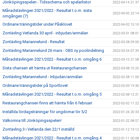
Jönköpingsspelen - Tidsschema och spelarlistor
2022-04-14 21:37
Månadstävlingen 2021/2022 - Resultat t.o.m. sista
2022-04-05 22:14
omgången (7)
Ordinarie träningstider under Påsklovet
2022-04-02 15:10
Zontävling Vetlanda 30 april - inbjudan/anmälan
2022-03-31 08:01
Zontävling Mariannelund - Resultat
2022-03-28 09:00
Zontävling Mariannelund 26 mars - OBS ny poolindelning
2022-03-24 07:39
Månadstävlingen 2021/2022 - Resultat t.o.m. omgång 6
2022-03-10 21:58
Sista chansen att hämta ut Restaurangchansen
2022-03-08 10:25
Zontävling Mariannelund - Inbjudan/anmälan
2022-02-28 11:00
Ordinarie träningstider på Sportlovet
2022-02-09 19:30
Månadstävlingen 2021/2022 - Resultat t.o.m. omgång 5
2022-02-08 12:21
Restaurangchansen finns att hämta från 6 februari
2022-02-02 11:22
Inställda lördagsträningar för ungdomar lör 5/2
2022-01-24 20:33
Välkomna till Jönköpingsspelen!
2022-01-22 08:57
Zontävling 3 i Vetlanda den 22/1 inställd
2022-01-12 19:12
Månadstävlingen 2021/2022 - Resultat t.o.m. omgång 4
2022-01-11 00:08