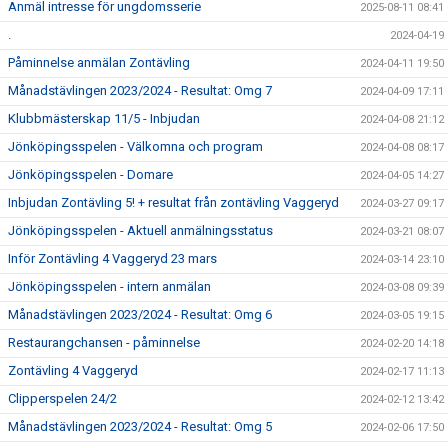
Anmäl intresse för ungdomsserie
2025-08-11 08:41
.
2024-04-19
Påminnelse anmälan Zontävling
2024-04-11 19:50
Månadstävlingen 2023/2024 - Resultat: Omg 7
2024-04-09 17:11
Klubbmästerskap 11/5 - Inbjudan
2024-04-08 21:12
Jönköpingsspelen - Välkomna och program
2024-04-08 08:17
Jönköpingsspelen - Domare
2024-04-05 14:27
Inbjudan Zontävling 5! + resultat från zontävling Vaggeryd
2024-03-27 09:17
Jönköpingsspelen - Aktuell anmälningsstatus
2024-03-21 08:07
Inför Zontävling 4 Vaggeryd 23 mars
2024-03-14 23:10
Jönköpingsspelen - intern anmälan
2024-03-08 09:39
Månadstävlingen 2023/2024 - Resultat: Omg 6
2024-03-05 19:15
Restaurangchansen - påminnelse
2024-02-20 14:18
Zontävling 4 Vaggeryd
2024-02-17 11:13
Clipperspelen 24/2
2024-02-12 13:42
Månadstävlingen 2023/2024 - Resultat: Omg 5
2024-02-06 17:50