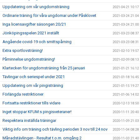
Uppdatering om vår ungdomsträning
2021-04-21 10:17
Ordinarie träning för våra ungdomar under Påsklovet
2021-03-24 21:04
Inga licensavgifter säsongen 20/21
2021-03-24 21:00
Jönköpingsspelen 2021 inställt
2021-03-23 08:37
Angående covid-19 och smittspårning
2021-03-23 08:31
Extra sportlovsträning!
2021-02-10 19:57
Påminnelse ungdomsträning!
2021-02-09 08:13
Klartecken för ungdomsträning från 25 januari
2021-01-21 16:12
Tävlingar och seriespel under 2021
2021-01-18 16:45
Uppdatering om vår pingisträning
2021-01-15 19:27
Förlängda restriktioner
2021-01-06 14:02
Fortsatta restriktioner tills vidare
2020-12-13 18:50
Inget stoppar KFUM:s pingisveteraner!
2020-11-11 20:40
Respektera inställda träningar
2020-11-09 21:03
Viktig info om träning och tävling perioden 3 nov till 24 nov
2020-11-04 08:28
Månadstävlingen - Resultat t.o.m. omgång 2
2020-11-03 21:40