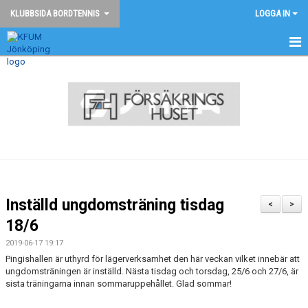
KLUBBSIDA BORDTENNIS
LOGGA IN
BORDTENNIS - START
NYHETER
KONTAKT
TÄVLINGAR
BILDGALLERI
Inställd ungdomsträning tisdag
<
>
DOKUMENT
18/6
2019-06-17 19:17
ANMÄLAN
Pingishallen är uthyrd för lägerverksamhet den här veckan vilket innebär att
ungdomsträningen är inställd. Nästa tisdag och torsdag, 25/6 och 27/6, är
sista träningarna innan sommaruppehållet. Glad sommar!