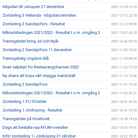
Inbjudan till Julcupen 27 december
2021-12-18 15:10
Zontävling 3 Vetlanda - Inbjudan/anmälan
2021-12-12 22:39
Zontävling 2 Sandsjöfors - Resultat
2021-12-12 09:00
Månadstävlingen 2021/2022 - Resultat t.o.m. omgång 3
2021-12-07 20:32
Träningstider kring Jul och Nyår
2021-12-06 09:10
Zontävling 2 Sandsjöfors 11 december
2021-11-30 18:26
Träningshelg Ungdom Blå
2021-11-29 08:50
Snart säljstart för Restaurangchansen 2022
2021-11-22 19:23
Ny chans att köpa vårt snygga matchställ
2021-11-16 19:36
Zontävling 2 Sandsjöfors
2021-11-07 19:22
Månadstävlingen 2021/2022 - Resultat t.o.m. omgång 2
2021-11-02 20:21
Zontävling 1 31/10 bilder.
2021-10-31 20:55
Zontävling 1 Jönköping - Resultat
2021-10-31 19:39
Träningstider på Höstlovet
2021-10-28 14:03
Dags att beställa nya KFUM-overaller
2021-10-25 19:51
Inför zontävling 1 i Jönköping 31 oktober
2021-10-22 18:31