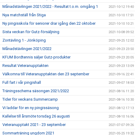
Månadstävlingen 2021/2022 - Resultat t.o.m. omgång 1
2021-10-12 19:40
Nya matchställ från Stiga
2021-10-10 17:51
Ny pingisskola för seniorer drar igång den 22 oktober
2021-10-10 10:21
Sista veckan för Gutz-försäljning
2021-10-08 09:52
Zontävling 1 - Jönköping
2021-09-25 12:02
Månadstävlingen 2021/2022
2021-09-23 23:50
KFUM Bordtennis säljer Gutz-produkter
2021-09-23 20:05
Resultat Veteranupptakten
2021-09-23 13:09
Välkomna till Veteranupptakten den 23 september
2021-09-16 22:41
Full fart i vår pingishall
2021-09-07 18:03
Träningsschema säsongen 2021/2022
2021-08-16 11:20
Tider för veckans Summercamp
2021-08-16 10:30
Vi laddar för en ny pingissäsong
2021-08-12 17:13
Kallelse till årsmöte torsdag 26 augusti
2021-08-10 16:06
Veteranupptakt 2021 - 23 september
2021-07-07 09:26
Sommarträning ungdom 2021
2021-05-25 19:32