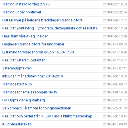
Träning inställd lördag 27/10
2018-10-26 16:52
Träning under höstlovet
2018-10-22 22:36
Platser kvar på helgens breddläger i Sandsjöfors!
2018-10-09 17:37
Resultat Zontävling 1 (Program, deltagarlista och resultat)
2018-10-03 12:34
Heja fram vårt A-lag i helgen!
2018-10-02 12:28
Dagläger i Sandsjöfors för ungdomar
2018-09-19 09:52
Ej träning torsdagar grön grupp 16.30-17.30
2018-09-18 19:20
Resultat veteranupptakten
2018-09-14 15:37
Veteranupptakten
2018-09-12 07:41
Inbjudan månadstävlingar 2018-2019
2018-09-06 10:53
Träningsstart V.36
2018-09-03 09:07
Träningsschema säsongen 18-19
2018-09-01 16:08
PM Upptaktshelg Varberg
2018-08-26 21:57
Välkomna till årsmöte för pingissektionen
2018-05-29 21:59
Resultat och bilder från KFUM Pingis klubbmästerskap
2018-05-06 19:45
Klubbmästerskap
2018-04-18 09:43