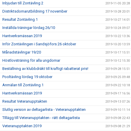
Inbjudan till Zontävling 2
2019-11-05 20:28
Distriktsdomarutbildning 17 november
2019-10-28 20:01
Resultat Zontävling 1
2019-10-27 14:01
Inställda träningar lördag 26/10
2019-10-24 09:07
Hantverksmässan 2019
2019-10-22 13:36
Inför Zontävlingen i Sandsjöfors 26 oktober
2019-10-20 13:59
Månadstävlingar 19/20
2019-10-17 15:51
Höstlovsträning för alla ungdomar
2019-10-12 15:30
Beställning av klubbdräkt till kraftigt rabatterat pris!
2019-09-28 15:51
Pooltävling lördag 19 oktober
2019-09-25 09:48
Anmälan till Zontävling 1
2019-09-22 10:18
Hantverksmässan 2019
2019-09-17 16:56
Resultat Veteranupptakten
2019-09-13 07:26
Slutlig version av deltagarlista - Veteranupptakten
2019-09-10 11:14
TIllägg till Veteranupptakten - rätt deltagarlista
2019-09-08 22:43
Veteranupptakten 2019
2019-09-08 21:29