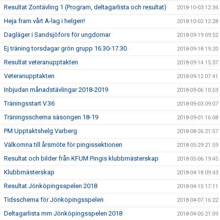
Resultat Zontävling 1 (Program, deltagarlista och resultat)
2018-10-03 12:34
Heja fram vårt A-lag i helgen!
2018-10-02 12:28
Dagläger i Sandsjöfors för ungdomar
2018-09-19 09:52
Ej träning torsdagar grön grupp 16.30-17.30
2018-09-18 19:20
Resultat veteranupptakten
2018-09-14 15:37
Veteranupptakten
2018-09-12 07:41
Inbjudan månadstävlingar 2018-2019
2018-09-06 10:53
Träningsstart V.36
2018-09-03 09:07
Träningsschema säsongen 18-19
2018-09-01 16:08
PM Upptaktshelg Varberg
2018-08-26 21:57
Välkomna till årsmöte för pingissektionen
2018-05-29 21:59
Resultat och bilder från KFUM Pingis klubbmästerskap
2018-05-06 19:45
Klubbmästerskap
2018-04-18 09:43
Resultat Jönköpingsspelen 2018
2018-04-15 17:11
Tidsschema för Jönköpingsspelen
2018-04-07 16:22
Deltagarlista mm Jönköpingsspelen 2018
2018-04-05 21:09