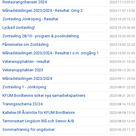
Restaurangchansen 2024
2023-11-13 07:57
Månadstävlingen 2023/2024 - Resultat: Omg 2
2023-11-07 15:00
Zontävling Jönköping - Resultat
2023-10-29 15:12
Lyckad zontävling!
2023-10-29 06:00
Zontävling 28/10 - program & poolindelning
2023-10-20 09:05
Påminnelse om Zontävling
2023-10-05 22:22
Månadstävlingen 2023/2024 - Resultat t.o.m. omgång 1
2023-10-03 22:49
Veteranupptakten - resultat
2023-09-21 10:20
Veteranupptakten 2023
2023-09-13 20:16
Månadstävlingen 2023/2024
2023-09-11 23:54
Zontävling 1 - Jönköping
2023-08-31 22:05
KFUM Bordtennis söker nya samarbetspartners
2023-08-21 20:57
Träningsschema 23/24
2023-08-16 15:02
Kallelse till Årsmöte för KFUM Bordtennis
2023-08-08 13:16
Terminsstart Ungdom Blå och Senior A/B
2023-08-03 12:49
Sommarträning för ungdomar
2023-05-23 11:37