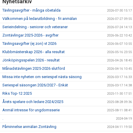
Nyhetsarkiv
Tävlingsavgifter - många obetalda
2026-07-30 15:17
Välkommen på ledarutbildning - fri anmälan
2026-07-27 09:55
Serieindelning - seniorer och veteraner
2026-07-24 14:13
Zontävlingar 2025-2026 - avgifter
2026-06-22 10:42
Tävlingsavgifter (ej zon) vt 2026
2026-06-07 10:55
Klubbmästerskap 2026 - alla resultat
2026-05-16 23:55
Jönköpingsspelen 2026 - resultat
2026-04-26 18:45
Månadstävlingen 2025-2026 slutförd
2026-04-16 10:45
Missa inte nyheten om seriespel nästa säsong
2026-03-17 16:33
Seriespel säsongen 2026/2027 - Enkät
2026-03-17 14:38
Riks Top-12 2025
2025-11-30 17:51
Årets spelare och ledare 2024/2025
2025-08-28 09:36
Anmäl intresse för ungdomsserie
2025-08-11 08:41
.
2024-04-19
Påminnelse anmälan Zontävling
2024-04-11 19:50