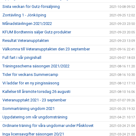
Sista veckan för Gutz-försäljning
2021-10-08 09:52
Zontävling 1 - Jönköping
2021-09-25 12:02
Månadstävlingen 2021/2022
2021-09-23 23:50
KFUM Bordtennis säljer Gutz-produkter
2021-09-23 20:05
Resultat Veteranupptakten
2021-09-23 13:09
Välkomna till Veteranupptakten den 23 september
2021-09-16 22:41
Full fart i vår pingishall
2021-09-07 18:03
Träningsschema säsongen 2021/2022
2021-08-16 11:20
Tider för veckans Summercamp
2021-08-16 10:30
Vi laddar för en ny pingissäsong
2021-08-12 17:13
Kallelse till årsmöte torsdag 26 augusti
2021-08-10 16:06
Veteranupptakt 2021 - 23 september
2021-07-07 09:26
Sommarträning ungdom 2021
2021-05-25 19:32
Uppdatering om vår ungdomsträning
2021-04-21 10:17
Ordinarie träning för våra ungdomar under Påsklovet
2021-03-24 21:04
Inga licensavgifter säsongen 20/21
2021-03-24 21:00