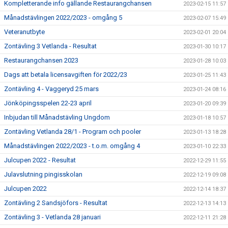
Kompletterande info gällande Restaurangchansen
2023-02-15 11:57
Månadstävlingen 2022/2023 - omgång 5
2023-02-07 15:49
Veteranutbyte
2023-02-01 20:04
Zontävling 3 Vetlanda - Resultat
2023-01-30 10:17
Restaurangchansen 2023
2023-01-28 10:03
Dags att betala licensavgiften för 2022/23
2023-01-25 11:43
Zontävling 4 - Vaggeryd 25 mars
2023-01-24 08:16
Jönköpingsspelen 22-23 april
2023-01-20 09:39
Inbjudan till Månadstävling Ungdom
2023-01-18 10:57
Zontävling Vetlanda 28/1 - Program och pooler
2023-01-13 18:28
Månadstävlingen 2022/2023 - t.o.m. omgång 4
2023-01-10 22:33
Julcupen 2022 - Resultat
2022-12-29 11:55
Julavslutning pingisskolan
2022-12-19 09:08
Julcupen 2022
2022-12-14 18:37
Zontävling 2 Sandsjöfors - Resultat
2022-12-13 14:13
Zontävling 3 - Vetlanda 28 januari
2022-12-11 21:28