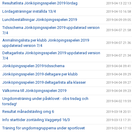
Resultatlista Jönköpingsspelen 2019 lördag
2019-04-13 22:13
Lördagsträningar inställda 13/4
2019-04-10 16:58
Lunchbeställningar Jönköpingsspelen 2019
2019-04-09 09:05
Tidsschema Jönköpingsspelen 2019 uppdaterad version
2019-04-07 21:58
7/4
Anmälningslista per klubb Jönköpingsspelen 2019
2019-04-07 21:36
uppdaterad version 7/4
Deltagarlista Jönköpingsspelen 2019 uppdaterad version
2019-04-07 21:34
7/4
Jönköpingsspelen 2019 tidsschema
2019-04-04 09:41
Jönköpingsspelen 2019 deltagare per klubb
2019-04-04 09:29
Jönköpingsspelen 2019 deltagarlista alla klasser
2019-04-04 09:27
Välkomna till Jönköpingsspelen 2019
2019-04-04 09:23
Ungdomsträning under påsklovet - obs tisdag och
2019-04-02 19:59
torsdag!
Resultat månadstävling omg 6
2019-03-18 20:51
Info starttider zontävling Vaggeryd 16/3
2019-03-13 17:31
Träning för ungdomsgrupperna under sportlovet
2019-02-04 17:10