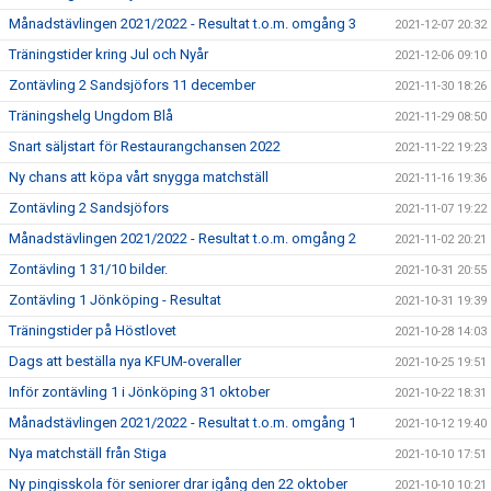
Månadstävlingen 2021/2022 - Resultat t.o.m. omgång 3
2021-12-07 20:32
Träningstider kring Jul och Nyår
2021-12-06 09:10
Zontävling 2 Sandsjöfors 11 december
2021-11-30 18:26
Träningshelg Ungdom Blå
2021-11-29 08:50
Snart säljstart för Restaurangchansen 2022
2021-11-22 19:23
Ny chans att köpa vårt snygga matchställ
2021-11-16 19:36
Zontävling 2 Sandsjöfors
2021-11-07 19:22
Månadstävlingen 2021/2022 - Resultat t.o.m. omgång 2
2021-11-02 20:21
Zontävling 1 31/10 bilder.
2021-10-31 20:55
Zontävling 1 Jönköping - Resultat
2021-10-31 19:39
Träningstider på Höstlovet
2021-10-28 14:03
Dags att beställa nya KFUM-overaller
2021-10-25 19:51
Inför zontävling 1 i Jönköping 31 oktober
2021-10-22 18:31
Månadstävlingen 2021/2022 - Resultat t.o.m. omgång 1
2021-10-12 19:40
Nya matchställ från Stiga
2021-10-10 17:51
Ny pingisskola för seniorer drar igång den 22 oktober
2021-10-10 10:21