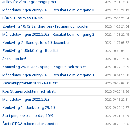
Jullov för våra ungdomsgrupper
2022-12-11 18:56
Månadstävlingen 2022/2023 - Resultat t.o.m. omgång 3
2022-12-05 22:19
FÖRÄLDRARNAS PINGIS
2022-12-04 20:04
Zontävling 10/12 Sandsjöfors - Program och pooler
2022-11-28 21:04
Månadstävlingen 2022/2023 - Resultat t.o.m. omgång 2
2022-11-08 22:45
Zontävling 2 - Sandsjöfors 10 december
2022-11-07 08:52
Zontävling 1 Jönköping - Resultat
2022-10-30 09:41
Snart Höstlov!
2022-10-26 14:50
Zontävling 29/10 Jönköping - Program och pooler
2022-10-22 19:59
Månadstävlingen 2022/2023 - Resultat t.o.m. omgång 1
2022-10-04 11:08
Veteranupptakten 2022 - Resultat
2022-09-22 09:00
Köp Stiga-produkter med rabatt
2022-09-20 19:26
Månadstävlingen 2022/2023
2022-09-15 20:31
Zontävling 1 - Jönköping 29/10
2022-09-09 10:57
Start pingisskolan lördag 10/9
2022-09-01 16:49
Årets STIGA-stipendiater utsedda
2022-08-26 11:55