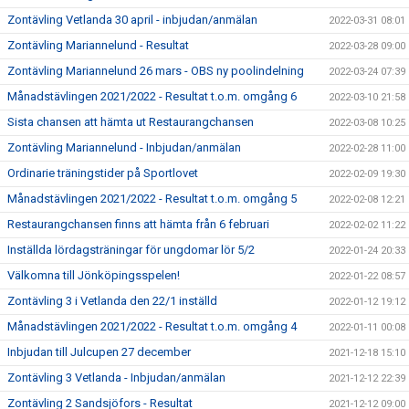
Zontävling Vetlanda 30 april - inbjudan/anmälan
2022-03-31 08:01
Zontävling Mariannelund - Resultat
2022-03-28 09:00
Zontävling Mariannelund 26 mars - OBS ny poolindelning
2022-03-24 07:39
Månadstävlingen 2021/2022 - Resultat t.o.m. omgång 6
2022-03-10 21:58
Sista chansen att hämta ut Restaurangchansen
2022-03-08 10:25
Zontävling Mariannelund - Inbjudan/anmälan
2022-02-28 11:00
Ordinarie träningstider på Sportlovet
2022-02-09 19:30
Månadstävlingen 2021/2022 - Resultat t.o.m. omgång 5
2022-02-08 12:21
Restaurangchansen finns att hämta från 6 februari
2022-02-02 11:22
Inställda lördagsträningar för ungdomar lör 5/2
2022-01-24 20:33
Välkomna till Jönköpingsspelen!
2022-01-22 08:57
Zontävling 3 i Vetlanda den 22/1 inställd
2022-01-12 19:12
Månadstävlingen 2021/2022 - Resultat t.o.m. omgång 4
2022-01-11 00:08
Inbjudan till Julcupen 27 december
2021-12-18 15:10
Zontävling 3 Vetlanda - Inbjudan/anmälan
2021-12-12 22:39
Zontävling 2 Sandsjöfors - Resultat
2021-12-12 09:00