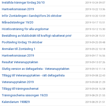
Inställda träningar lördag 26/10
2019-10-24 09:07
Hantverksmässan 2019
2019-10-22 13:36
Inför Zontävlingen i Sandsjöfors 26 oktober
2019-10-20 13:59
Månadstävlingar 19/20
2019-10-17 15:51
Höstlovsträning för alla ungdomar
2019-10-12 15:30
Beställning av klubbdräkt till kraftigt rabatterat pris!
2019-09-28 15:51
Pooltävling lördag 19 oktober
2019-09-25 09:48
Anmälan till Zontävling 1
2019-09-22 10:18
Hantverksmässan 2019
2019-09-17 16:56
Resultat Veteranupptakten
2019-09-13 07:26
Slutlig version av deltagarlista - Veteranupptakten
2019-09-10 11:14
TIllägg till Veteranupptakten - rätt deltagarlista
2019-09-08 22:43
Veteranupptakten 2019
2019-09-08 21:29
Tillägg till träningsschemat
2019-09-04 16:58
Träningsschema säsongen 19/20
2019-08-29 21:55
Kalendarium 190829
2019-08-29 21:51