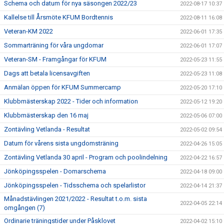
Schema och datum för nya säsongen 2022/23
2022-08-17 10:37
Kallelse till Årsmöte KFUM Bordtennis
2022-08-11 16:08
Veteran-KM 2022
2022-06-01 17:35
Sommarträning för våra ungdomar
2022-06-01 17:07
Veteran-SM - Framgångar för KFUM
2022-05-23 11:55
Dags att betala licensavgiften
2022-05-23 11:08
Anmälan öppen för KFUM Summercamp
2022-05-20 17:10
Klubbmästerskap 2022 - Tider och information
2022-05-12 19:20
Klubbmästerskap den 16 maj
2022-05-06 07:00
Zontävling Vetlanda - Resultat
2022-05-02 09:54
Datum för vårens sista ungdomsträning
2022-04-26 15:05
Zontävling Vetlanda 30 april - Program och poolindelning
2022-04-22 16:57
Jönköpingsspelen - Domarschema
2022-04-18 09:00
Jönköpingsspelen - Tidsschema och spelarlistor
2022-04-14 21:37
Månadstävlingen 2021/2022 - Resultat t.o.m. sista
2022-04-05 22:14
omgången (7)
Ordinarie träningstider under Påsklovet
2022-04-02 15:10