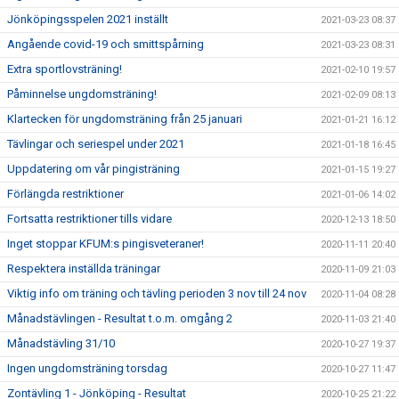
Jönköpingsspelen 2021 inställt
2021-03-23 08:37
Angående covid-19 och smittspårning
2021-03-23 08:31
Extra sportlovsträning!
2021-02-10 19:57
Påminnelse ungdomsträning!
2021-02-09 08:13
Klartecken för ungdomsträning från 25 januari
2021-01-21 16:12
Tävlingar och seriespel under 2021
2021-01-18 16:45
Uppdatering om vår pingisträning
2021-01-15 19:27
Förlängda restriktioner
2021-01-06 14:02
Fortsatta restriktioner tills vidare
2020-12-13 18:50
Inget stoppar KFUM:s pingisveteraner!
2020-11-11 20:40
Respektera inställda träningar
2020-11-09 21:03
Viktig info om träning och tävling perioden 3 nov till 24 nov
2020-11-04 08:28
Månadstävlingen - Resultat t.o.m. omgång 2
2020-11-03 21:40
Månadstävling 31/10
2020-10-27 19:37
Ingen ungdomsträning torsdag
2020-10-27 11:47
Zontävling 1 - Jönköping - Resultat
2020-10-25 21:22