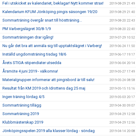
Fel i utskicket av kalendariet, beklagar! Nytt kommer strax!
2019-08-29 21:49
Kalendarium KFUM Jönköping pingis säsongen 19/20
2019-08-29 21:40
Sommarträning övergår snart till höstträning...
2019-08-20 22:43
PM Varbergslägret 30/8-1/9
2019-08-20 22:40
Sommarträningen drar igång!
2019-07-29 10:52
Nu går det bra att anmäla sig till upptaktslägret i Varberg!
2019-06-24 11:50
Inställd ungdomsträning tisdag 18/6
2019-06-17 19:17
Årets STIGA-stipendiater utsedda
2019-06-04 20:14
Årsmöte 4 juni 2019 - välkomna!
2019-05-27 17:49
Materialgruppen informerar att pingisbord är till salu!
2019-05-24 08:58
Resultat från KM 2019 och Idrottens dag 25 maj
2019-05-15 15:16
Ingen träning lördag 4/5
2019-05-03 20:17
Sommarträning tillägg
2019-04-30 09:07
Sommarträning 2019
2019-04-29 12:58
Klubbmästerskap 2019
2019-04-29 12:56
Jönköpingsspelen 2019 alla klasser lördag - söndag
2019-04-14 20:08