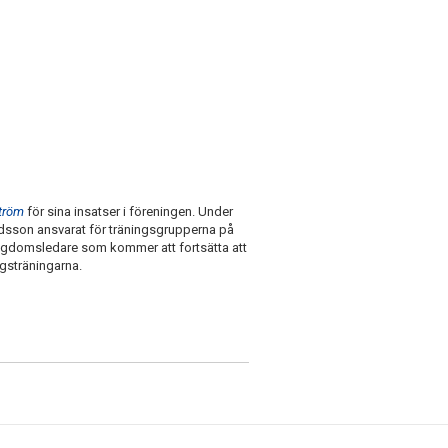
tröm
för sina insatser i föreningen. Under
dsson ansvarat för träningsgrupperna på
 ungdomsledare som kommer att fortsätta att
agsträningarna.