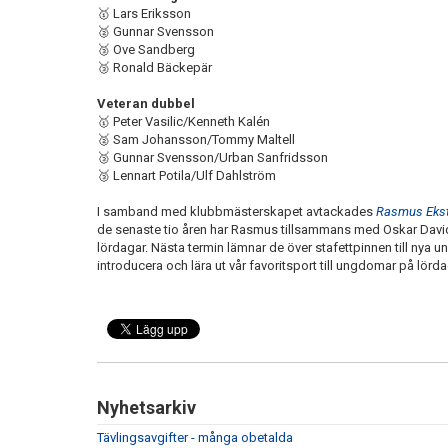
🥇 Lars Eriksson
🥈 Gunnar Svensson
🥉 Ove Sandberg
🥉 Ronald Bäckepär
Veteran dubbel
🥇 Peter Vasilic/Kenneth Kalén
🥈 Sam Johansson/Tommy Maltell
🥉 Gunnar Svensson/Urban Sanfridsson
🥉 Lennart Potila/Ulf Dahlström
I samband med klubbmästerskapet avtackades
Rasmus Eks
de senaste tio åren har Rasmus tillsammans med Oskar Davi
lördagar. Nästa termin lämnar de över stafettpinnen till nya
introducera och lära ut vår favoritsport till ungdomar på lörd
Nyhetsarkiv
Tävlingsavgifter - många obetalda