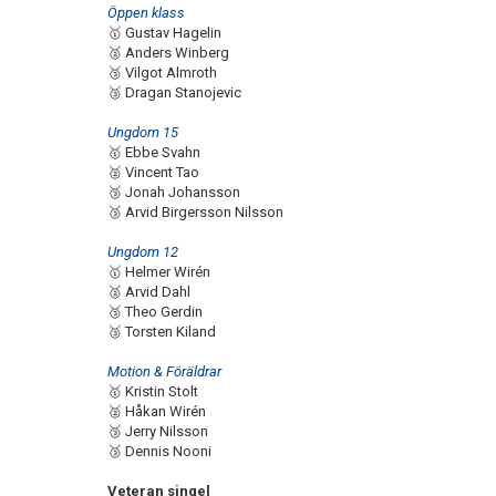
Öppen klass
🥇 Gustav Hagelin
🥈 Anders Winberg
🥉 Vilgot Almroth
🥉 Dragan Stanojevic
Ungdom 15
🥇 Ebbe Svahn
🥈 Vincent Tao
🥉 Jonah Johansson
🥉 Arvid Birgersson Nilsson
Ungdom 12
🥇 Helmer Wirén
🥈 Arvid Dahl
🥉 Theo Gerdin
🥉 Torsten Kiland
Motion & Föräldrar
🥇 Kristin Stolt
🥈 Håkan Wirén
🥉 Jerry Nilsson
🥉 Dennis Nooni
Veteran singel