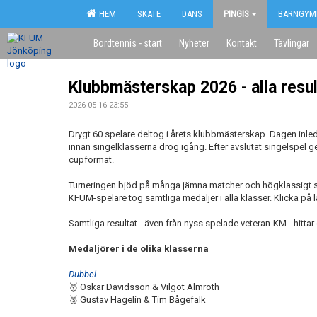
HEM
SKATE
DANS
PINGIS
BARNGYM
Bordtennis - start
Nyheter
Kontakt
Tävlingar
Klubbmästerskap 2026 - alla resul
2026-05-16 23:55
Drygt 60 spelare deltog i årets klubbmästerskap. Dagen i
innan singelklasserna drog igång. Efter avslutat singelspel 
cupformat.
Turneringen bjöd på många jämna matcher och högklassigt spel 
KFUM-spelare tog samtliga medaljer i alla klasser. Klicka på lä
Samtliga resultat - även från nyss spelade veteran-KM - hitta
Medaljörer i de olika klasserna
Dubbel
🥇 Oskar Davidsson & Vilgot Almroth
🥈 Gustav Hagelin & Tim Bågefalk