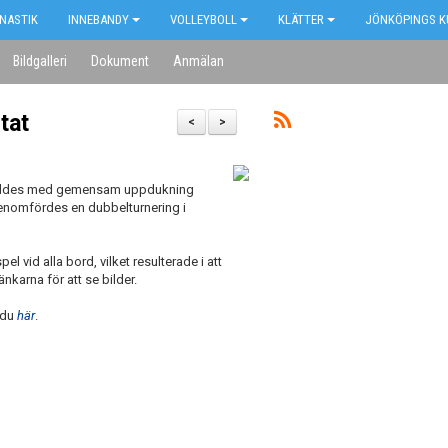
NASTIK
INNEBANDY
VOLLEYBOLL
KLÄTTER
JÖNKÖPINGS K
Bildgalleri
Dokument
Anmälan
tat
<
>
nleddes med gemensam uppdukning
genomfördes en dubbelturnering i
vid alla bord, vilket resulterade i att
nkarna för att se bilder.
r du
här
.