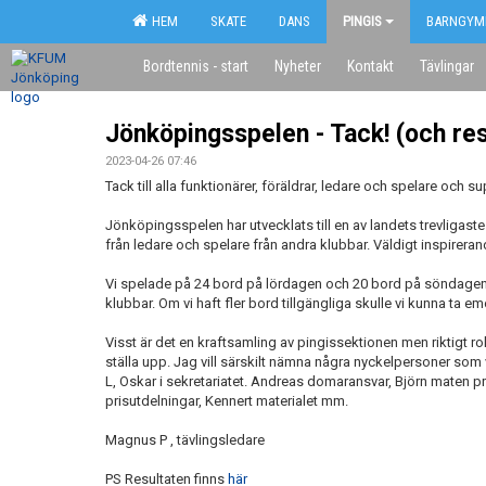
HEM
SKATE
DANS
PINGIS
BARNGYM
Bordtennis - start
Nyheter
Kontakt
Tävlingar
Jönköpingsspelen - Tack! (och res
2023-04-26 07:46
Tack till alla funktionärer, föräldrar, ledare och spelare och s
Jönköpingsspelen har utvecklats till en av landets trevligas
från ledare och spelare från andra klubbar. Väldigt inspirerand
Vi spelade på 24 bord på lördagen och 20 bord på söndage
klubbar. Om vi haft fler bord tillgängliga skulle vi kunna ta e
Visst är det en kraftsamling av pingissektionen men riktigt 
ställa upp. Jag vill särskilt nämna några nyckelpersoner som 
L, Oskar i sekretariatet. Andreas domaransvar, Björn maten p
prisutdelningar, Kennert materialet mm.
Magnus P , tävlingsledare
PS Resultaten finns
här