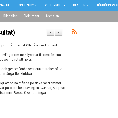
NASTIK
INNEBANDY
VOLLEYBOLL
KLÄTTER
JÖNKÖPINGS K
Bildgalleri
Dokument
Anmälan
ultat)
<
>
upport från främst Olli på expeditionen!
te tävlingar om man lyssnar till omdömena
e och roligt att höra.
n och genomförde över 800 matcher på 29
mot många fler klubbar.
roligt att se så många positiva medlemmar
var på plats hela tävlingen. Gunnar, Magnus
riser mm, Bosse övernattningar